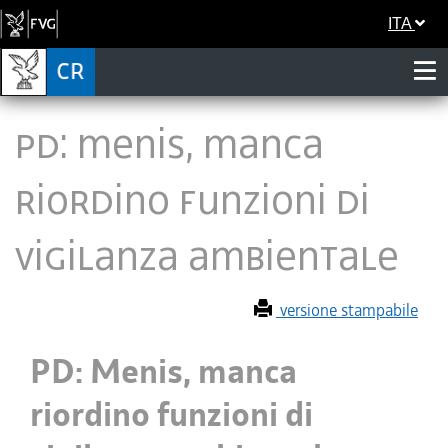
ITA
PD: Menis, manca
riordino funzioni di
vigilanza ambientale
versione stampabile
PD: Menis, manca
riordino funzioni di