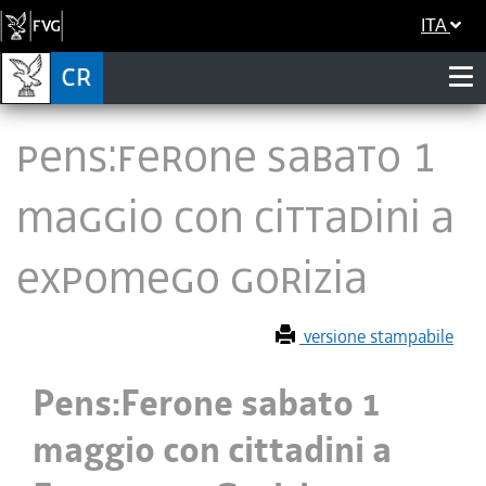
ITA
Pens:Ferone sabato 1
maggio con cittadini a
Expomego Gorizia
versione stampabile
Pens:Ferone sabato 1
maggio con cittadini a