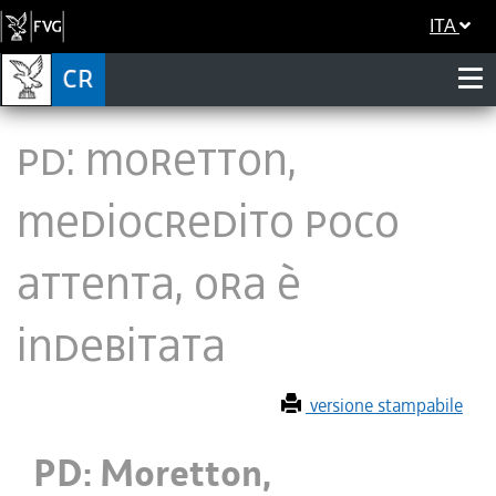
ITA
PD: Moretton,
Mediocredito poco
attenta, ora è
indebitata
versione stampabile
PD: Moretton,