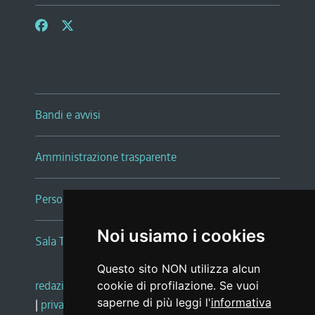
Bandi e avvisi
Amministrazione trasparente
Persone e Uffici
Noi usiamo i cookies
Sala Tiziano Tessitori
Questo sito NON utilizza alcun
redazione web
|
note legali
|
glossario
cookie di profilazione. Se vuoi
saperne di più leggi l'
informativa
|
privacy
|
social media policy