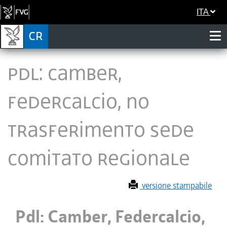
ITA
Pdl: Camber,
Federcalcio, no
trasferimento sede
Comitato regionale
versione stampabile
Pdl: Camber, Federcalcio,