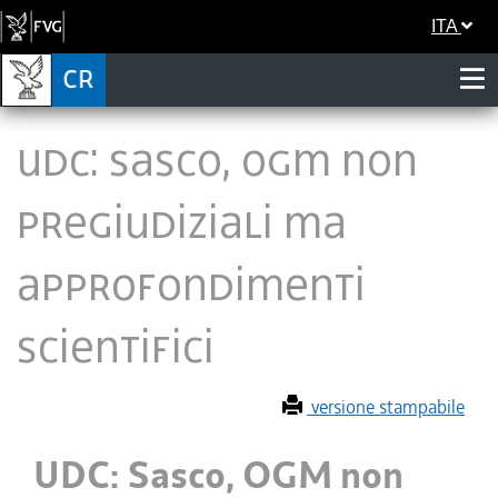
ITA
UDC: Sasco, OGM non
pregiudiziali ma
approfondimenti
scientifici
versione stampabile
UDC: Sasco, OGM non