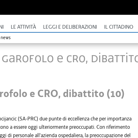
NI
LE ATTIVITÀ
LEGGI E DELIBERAZIONI
IL CITTADINO
o news
Garofolo e CRO, dibattito
ofolo e CRO, dibattito (10)
ocijancic (SA-PRC) due punte di eccellenza che per importanza
ducono a essere oggi ulteriormente preoccupati. Con riferimento
ggi di personale all'azienda ospedaliera, la preoccupazione del