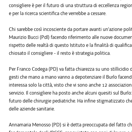
consigliere è per il futuro di una struttura di eccellenza region
e per la ricerca scientifica che verrebbe a cessare.
Chi sarebbe così incosciente da portare avanti un'azione polit
Maurizio Bucci (Pdl) facendo riferimento alle nuove documenta
rispetto delle realtà di questo Istituto e la finalità di qualifi
chiosato il consigliere - il resto è strategia politica.
Per Franco Codega (PD) va fatta chiarezza su uno stillicidio 
gesti che mano a mano vanno a depotenziare il Burlo facendo 
interessa solo la città, visto che vi sono anche 12 associazion
servizio. Il consigliere ha posto anche alcuni quesiti sul Burlo
futuro delle chirurgie pediatriche. Ha infine stigmatizzato 
delle aziende sanitarie.
Annamaria Menosso (PD) si è detta preoccupata del fatto che 