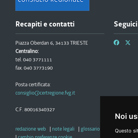
Recapiti e contatti
Seguici
Piazza Oberdan 6, 34133 TRIESTE
Centralino:
tel. 040 3771111
fax. 040 3773190
Posta certificata:
consiglio@certregione.fvg.it
C.F. 80016340327
Noi us
redazione web
|
note legali
|
glossario
|
privacy
|
socia
Questo sit
|
cambio preferenze cookie