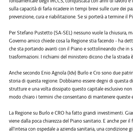
fondamentale degli IRCCS, conquistata con anni di lavoro e in b
sulla capacità di farla ricadere in tempi brevi sulle cure dei pa
prevenzione, cura e riabilitazione. Se si porterà a termine il P
Per Stefano Pustetto (SA-SEL) nessuno vuole la chiusura, ma
Governo amico chiede cosa la Regione stia facendo - ha detto 
che sta portando avanti con il Piano e sottolineando che in
trasformazioni. I richiami del ministero dicono che la strada è
Anche secondo Enio Agnola (Idv) Burlo e Cro sono due patrimo
storia di questa regione. Dobbiamo essere degni di questa di
strutture e una volta dissipato questo capitale esclusivo non 
modo chiaro i termini che consentano di mantenere queste ecc
La Regione su Burlo e CRO ha fatto grandi investimenti. Gi
viene dalla poca chiarezza del Piano sanitario. E anche per 
all'intesa con ospedale a azienda sanitaria, una condizione gi