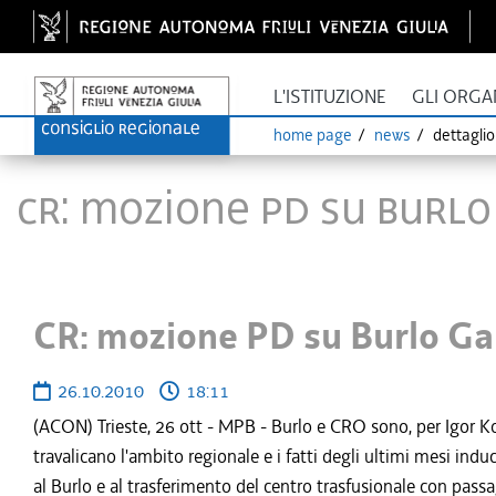
L'ISTITUZIONE
GLI ORGA
home page
news
dettagli
CR: mozione PD su Burlo 
CR: mozione PD su Burlo Gar
26.10.2010
18:11
(ACON) Trieste, 26 ott - MPB - Burlo e CRO sono, per Igor K
travalicano l'ambito regionale e i fatti degli ultimi mesi in
al Burlo e al trasferimento del centro trasfusionale con passa