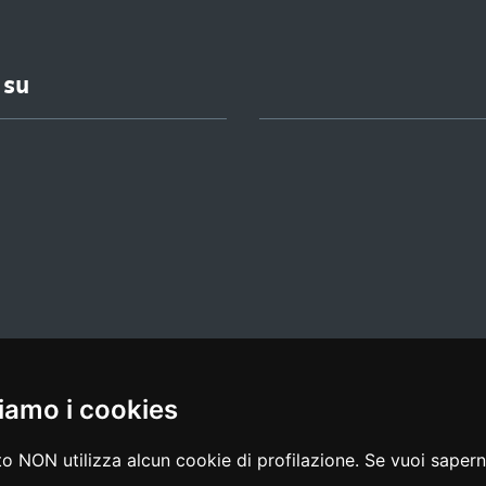
 su
iamo i cookies
l media policy
|
dichiarazione di accessibilità
|
feedback
o NON utilizza alcun cookie di profilazione. Se vuoi saperne