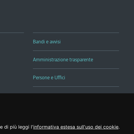
Bandi e avvisi
Amministrazione trasparente
Persone e Uffici
Sala Tiziano Tessitori
Realizzato da
 di più leggi l'
informativa estesa sull'uso dei cookie
.