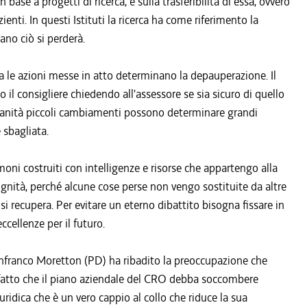
ase a progetti di ricerca, e sulla trasferibilità di essa, ovvero
zienti. In questi Istituti la ricerca ha come riferimento la
iano ciò si perderà.
 le azioni messe in atto determinano la depauperazione. Il
il consigliere chiedendo all'assessore se sia sicuro di quello
 sanità piccoli cambiamenti possono determinare grandi
 sbagliata.
ni costruiti con intelligenze e risorse che appartengo alla
gnità, perché alcune cose perse non vengo sostituite da altre
si recupera. Per evitare un eterno dibattito bisogna fissare in
ellenze per il futuro.
anfranco Moretton (PD) ha ribadito la preoccupazione che
il fatto che il piano aziendale del CRO debba soccombere
uridica che è un vero cappio al collo che riduce la sua