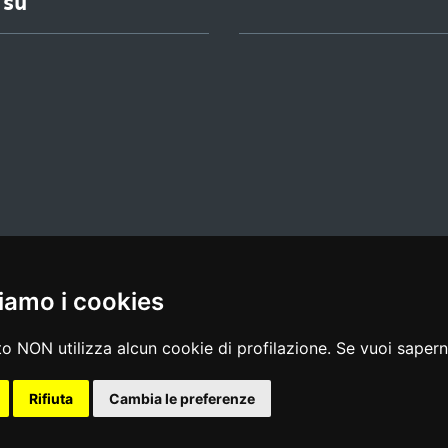
 su
iamo i cookies
l media policy
|
dichiarazione di accessibilità
|
feedback
o NON utilizza alcun cookie di profilazione. Se vuoi saperne
Rifiuta
Cambia le preferenze