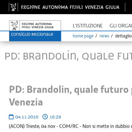
L'ISTITUZIONE
GLI ORGA
home page
news
dettagli
PD: Brandolin, quale fu
PD: Brandolin, quale futuro
Venezia
04.11.2010
16:29
(ACON) Trieste, 04 nov - COM/RC - Non si mette in dubbio c