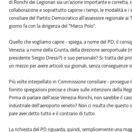
di Ronchi dei Legionari sia un'azione importante e corretta, s
collaborazione e soprattutto capirne i tempi, le modalità e i
consiliare del Partito Democratico all'assessore regionale ai T
giorno fa con la dirigenza del "Marco Polo".
Quello che vogliamo capire - spiega, a nome del PD, il consigl
Venezia: a nome della Giunta, della direzione aeroportuale 
presidente Sergio Dressi?) o suo personale? Si tratta del primo
un mezzo per avere articoli sui giornali, senza conseguenze s
Più volte interpellato in Commissione consiliare - prosegue i
fornito spiegazioni precise e chiare sulle intenzioni della R
Prima di parlare dell'asse Venezia-Ronchi, non sarebbe il caso 
industriale dell'aeroporto veneto? Non ci risulta che questo s
pare aver detto tutto e il contrario di tutto.
La richiesta del PD riguarda, quindi, semplicemente una magg