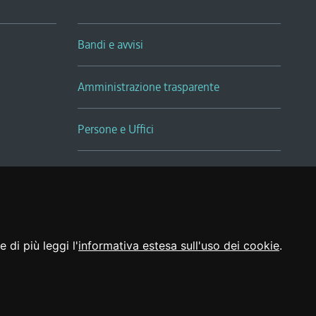
Bandi e avvisi
Amministrazione trasparente
Persone e Uffici
Sala Tiziano Tessitori
Realizzato da
 di più leggi l'
informativa estesa sull'uso dei cookie
.