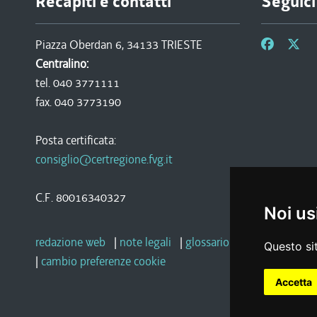
Recapiti e contatti
Seguici
Piazza Oberdan 6, 34133 TRIESTE
Centralino:
tel. 040 3771111
fax. 040 3773190
Posta certificata:
consiglio@certregione.fvg.it
C.F. 80016340327
Noi us
redazione web
|
note legali
|
glossario
|
privacy
|
socia
Questo sit
|
cambio preferenze cookie
Accetta