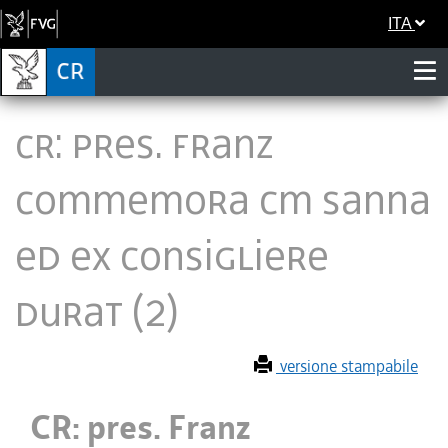
ITA
CR: pres. Franz
commemora cm Sanna
ed ex consigliere
Durat (2)
versione stampabile
CR: pres. Franz