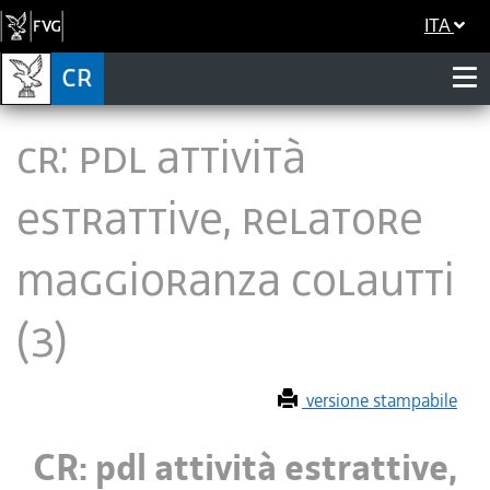
ITA
CR: pdl attività
estrattive, relatore
maggioranza Colautti
(3)
versione stampabile
CR: pdl attività estrattive,