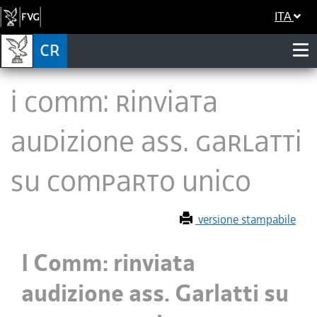
ITA
I Comm: rinviata
audizione ass. Garlatti
su comparto unico
versione stampabile
I Comm: rinviata
audizione ass. Garlatti su