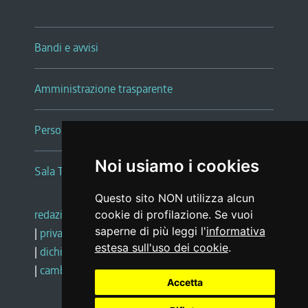
Bandi e avvisi
Amministrazione trasparente
Persone e Uffici
Noi usiamo i cookies
Sala Tiziano Tessitori
Questo sito NON utilizza alcun
redazione web
|
note legali
|
glossario
cookie di profilazione. Se vuoi
saperne di più leggi l'
informativa
|
privacy
|
social media policy
estesa sull'uso dei cookie
.
|
dichiarazione di accessibilità
|
feedback
|
cambio preferenze cookie
Accetta