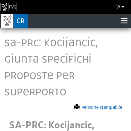
ITA
SA-PRC: Kocijancic,
Giunta specifichi
proposte per
Superporto
versione stampabile
SA-PRC: Kocijancic,