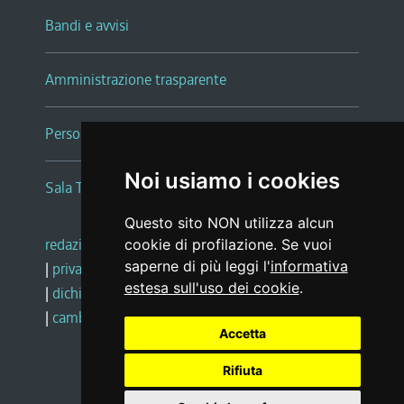
Bandi e avvisi
Amministrazione trasparente
Persone e Uffici
Noi usiamo i cookies
Sala Tiziano Tessitori
Questo sito NON utilizza alcun
redazione web
|
note legali
|
glossario
cookie di profilazione. Se vuoi
saperne di più leggi l'
informativa
|
privacy
|
social media policy
estesa sull'uso dei cookie
.
|
dichiarazione di accessibilità
|
feedback
|
cambio preferenze cookie
Accetta
Rifiuta
Realizzato da