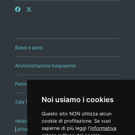
Bandi e avvisi
Amministrazione trasparente
Persone e Uffici
Noi usiamo i cookies
Sala Tiziano Tessitori
Questo sito NON utilizza alcun
redazione web
|
note legali
|
glossario
cookie di profilazione. Se vuoi
saperne di più leggi l'
informativa
|
privacy
|
social media policy