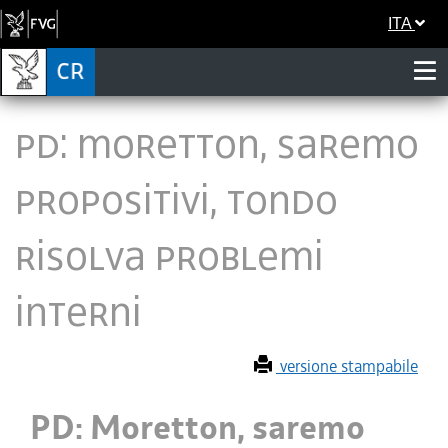
ITA
PD: Moretton, saremo
propositivi, Tondo
risolva problemi
interni
versione stampabile
PD: Moretton, saremo