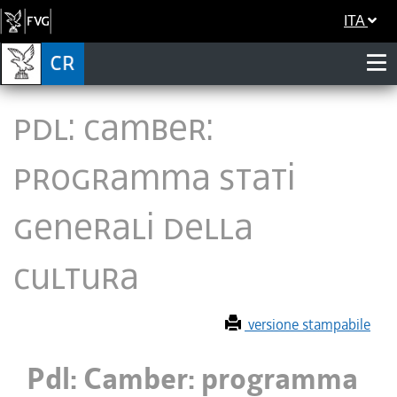
ITA
Pdl: Camber:
programma Stati
generali della
cultura
versione stampabile
Pdl: Camber: programma