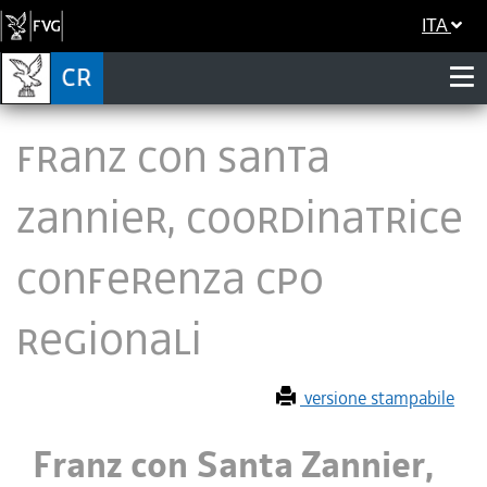
ITA
Franz con Santa
Zannier, coordinatrice
Conferenza CPO
regionali
versione stampabile
Franz con Santa Zannier,