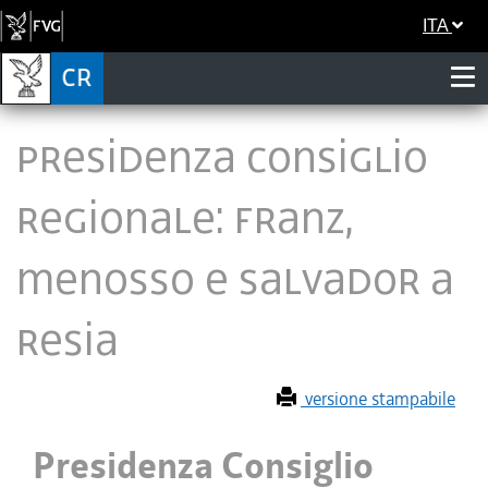
ITA
Presidenza Consiglio
regionale: Franz,
Menosso e Salvador a
Resia
versione stampabile
Presidenza Consiglio