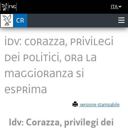
ITA
Idv: Corazza, privilegi
dei politici, ora la
maggioranza si
esprima
versione stampabile
Idv: Corazza, privilegi dei