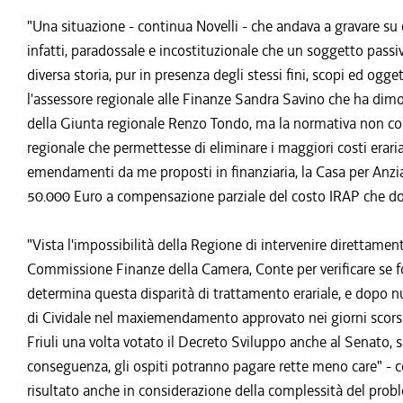
"Una situazione - continua Novelli - che andava a gravare su
infatti, paradossale e incostituzionale che un soggetto passiv
diversa storia, pur in presenza degli stessi fini, scopi ed og
l'assessore regionale alle Finanze Sandra Savino che ha dimo
della Giunta regionale Renzo Tondo, ma la normativa non co
regionale che permettesse di eliminare i maggiori costi eraria
emendamenti da me proposti in finanziaria, la Casa per Anzi
50.000 Euro a compensazione parziale del costo IRAP che do
"Vista l'impossibilità della Regione di intervenire direttament
Commissione Finanze della Camera, Conte per verificare se f
determina questa disparità di trattamento erariale, e dopo num
di Cividale nel maxiemendamento approvato nei giorni scorsi 
Friuli una volta votato il Decreto Sviluppo anche al Senato,
conseguenza, gli ospiti potranno pagare rette meno care" - co
risultato anche in considerazione della complessità del prob