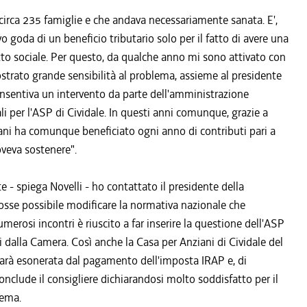
 circa 235 famiglie e che andava necessariamente sanata. E',
o goda di un beneficio tributario solo per il fatto di avere una
getto sociale. Per questo, da qualche anno mi sono attivato con
strato grande sensibilità al problema, assieme al presidente
nsentiva un intervento da parte dell'amministrazione
li per l'ASP di Cividale. In questi anni comunque, grazie a
ani ha comunque beneficiato ogni anno di contributi pari a
veva sostenere".
e - spiega Novelli - ho contattato il presidente della
osse possibile modificare la normativa nazionale che
erosi incontri è riuscito a far inserire la questione dell'ASP
dalla Camera. Così anche la Casa per Anziani di Cividale del
 sarà esonerata dal pagamento dell'imposta IRAP e, di
nclude il consigliere dichiarandosi molto soddisfatto per il
lema.