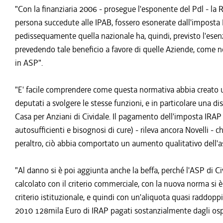
"Con la finanziaria 2006 - prosegue l'esponente del Pdl - la R
persona succedute alle IPAB, fossero esonerate dall'imposta
pedissequamente quella nazionale ha, quindi, previsto l'esen
prevedendo tale beneficio a favore di quelle Aziende, come nel
in ASP".
"E' facile comprendere come questa normativa abbia creato u
deputati a svolgere le stesse funzioni, e in particolare una disp
Casa per Anziani di Cividale. Il pagamento dell'imposta IRAP 
autosufficienti e bisognosi di cure) - rileva ancora Novelli - c
peraltro, ciò abbia comportato un aumento qualitativo dell'a
"Al danno si è poi aggiunta anche la beffa, perché l'ASP di Ci
calcolato con il criterio commerciale, con la nuova norma si 
criterio istituzionale, e quindi con un'aliquota quasi raddopp
2010 128mila Euro di IRAP pagati sostanzialmente dagli ospit