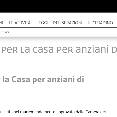
NI
LE ATTIVITÀ
LEGGI E DELIBERAZIONI
IL CITTADINO
o news
 per la Casa per anziani d
 la Casa per anziani di
inserita nel maxiemendamento approvato dalla Camera dei