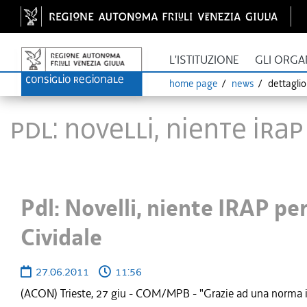
L'ISTITUZIONE
GLI ORGA
home page
news
dettagli
Pdl: Novelli, niente IRAP
Pdl: Novelli, niente IRAP per
Cividale
27.06.2011
11:56
(ACON) Trieste, 27 giu - COM/MPB - "Grazie ad una norma 