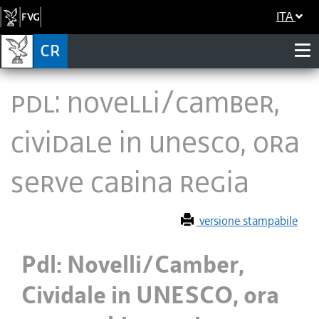
ITA
Pdl: Novelli/Camber,
Cividale in UNESCO, ora
serve cabina regia
versione stampabile
Pdl: Novelli/Camber,
Cividale in UNESCO, ora