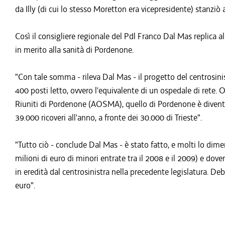
da Illy (di cui lo stesso Moretton era vicepresidente) stanziò 
Così il consigliere regionale del Pdl Franco Dal Mas replica
in merito alla sanità di Pordenone.
"Con tale somma - rileva Dal Mas - il progetto del centrosin
400 posti letto, ovvero l'equivalente di un ospedale di rete. O
Riuniti di Pordenone (AOSMA), quello di Pordenone è diventa
39.000 ricoveri all'anno, a fronte dei 30.000 di Trieste".
"Tutto ciò - conclude Dal Mas - è stato fatto, e molti lo dimen
milioni di euro di minori entrate tra il 2008 e il 2009) e dov
in eredità dal centrosinistra nella precedente legislatura. Deb
euro".