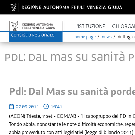
L'ISTITUZIONE
GLI ORGA
home page
news
dettagli
Pdl: Dal Mas su sanità
Pdl: Dal Mas su sanità por
07.09.2011
10:41
(ACON) Trieste, 7 set - COM/AB - "Il capogruppo del PD in Co
Tondo abbia, nonostante le note difficoltà economiche, reper
abbia provveduto con atti legislativi (legge di bilancio 2011)