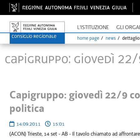
L'ISTITUZIONE
GLI ORGA
home page
news
dettagli
Capigruppo: giovedì 22/
Capigruppo: giovedì 22/9 co
politica
14.09.2011
15:01
(ACON) Trieste, 14 set - AB - Il tavolo chiamato ad affrontare