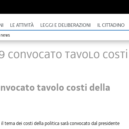
NI
LE ATTIVITÀ
LEGGI E DELIBERAZIONI
IL CITTADINO
o news
9 convocato tavolo costi
nvocato tavolo costi della
 il tema dei costi della politica sarà convocato dal presidente