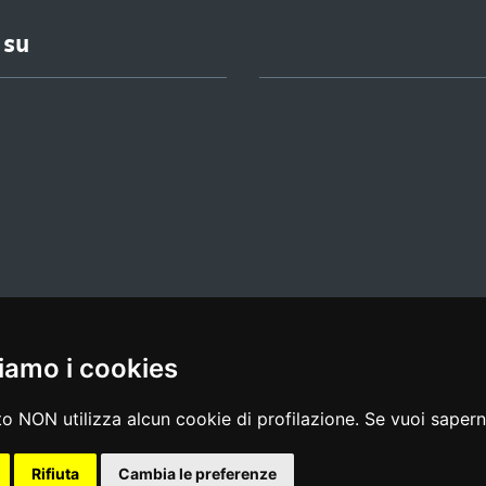
 su
iamo i cookies
l media policy
|
dichiarazione di accessibilità
|
feedback
o NON utilizza alcun cookie di profilazione. Se vuoi saperne
Rifiuta
Cambia le preferenze