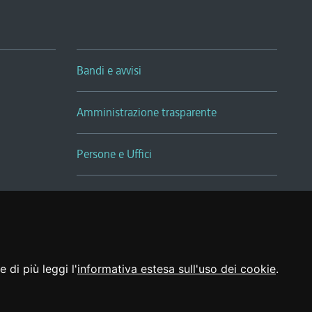
Bandi e avvisi
Amministrazione trasparente
Persone e Uffici
Sala Tiziano Tessitori
Realizzato da
 di più leggi l'
informativa estesa sull'uso dei cookie
.