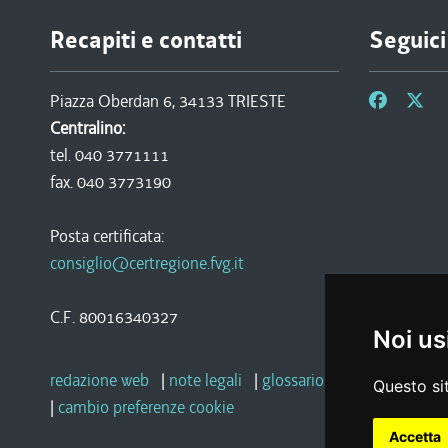
Recapiti e contatti
Seguici
Piazza Oberdan 6, 34133 TRIESTE
Centralino:
tel. 040 3771111
fax. 040 3773190
Posta certificata:
consiglio@certregione.fvg.it
C.F. 80016340327
Noi us
redazione web
|
note legali
|
glossario
|
privacy
|
socia
Questo sit
|
cambio preferenze cookie
Accetta