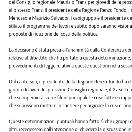
del Consiglio regionale Maurizio Franz per giovedì della pros
allo stesso Franz, il presidente della Regione Renzo Tondo, i
Menosso e Maurizio Salvador, i capigruppo e il presidente
stilato il programma dei lavori e subito dopo saranno visiona
proposte di riduzione dei costi della politica.
La decisione è stata presa all'unanimità dalla Conferenza dei
relative al dibattito che ha portato a questa determinazione, 
provvedimenti di legge relativi a queste questioni nella sess
Dal canto suo, il presidente della Regione Renzo Tondo ha ch
giorno di lavori del prossimo Consiglio regionale, il 27 set
che si impernierà su tre filoni principali: le cose fatte e i rappo
che si possono mettere in cantiere per arginare la crisi econ
Queste determinazioni puntuali hanno fatto sì che i gruppi d
altri, recedessero dall'intenzione di chiedere la discussione i