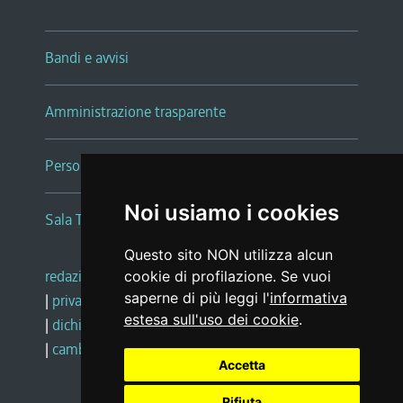
Bandi e avvisi
Amministrazione trasparente
Persone e Uffici
Noi usiamo i cookies
Sala Tiziano Tessitori
Questo sito NON utilizza alcun
redazione web
|
note legali
|
glossario
cookie di profilazione. Se vuoi
saperne di più leggi l'
informativa
|
privacy
|
social media policy
estesa sull'uso dei cookie
.
|
dichiarazione di accessibilità
|
feedback
|
cambio preferenze cookie
Accetta
Rifiuta