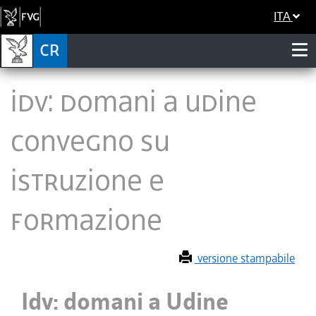
ITA
Idv: domani a Udine
convegno su
istruzione e
formazione
versione stampabile
Idv: domani a Udine