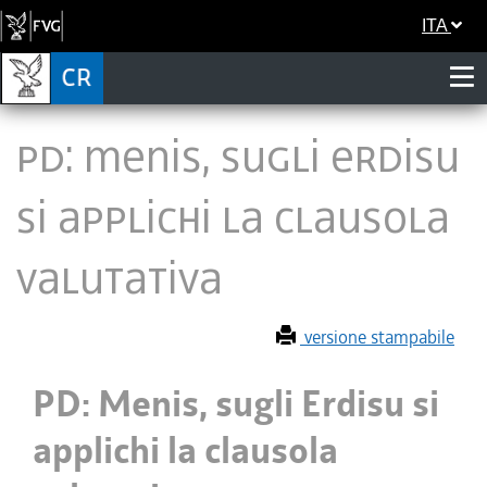
ITA
PD: Menis, sugli Erdisu
si applichi la clausola
valutativa
versione stampabile
PD: Menis, sugli Erdisu si
applichi la clausola