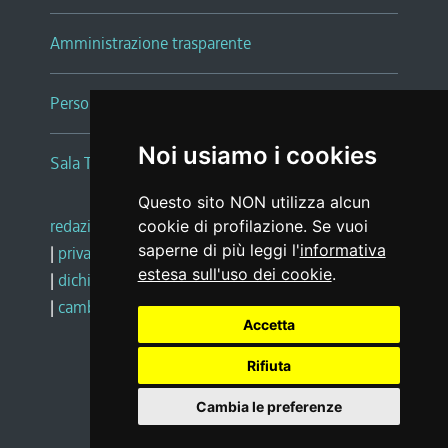
Amministrazione trasparente
Persone e Uffici
Noi usiamo i cookies
Sala Tiziano Tessitori
Questo sito NON utilizza alcun
redazione web
|
note legali
|
glossario
cookie di profilazione. Se vuoi
saperne di più leggi l'
informativa
|
privacy
|
social media policy
estesa sull'uso dei cookie
.
|
dichiarazione di accessibilità
|
feedback
|
cambio preferenze cookie
Accetta
Rifiuta
Realizzato da
Cambia le preferenze