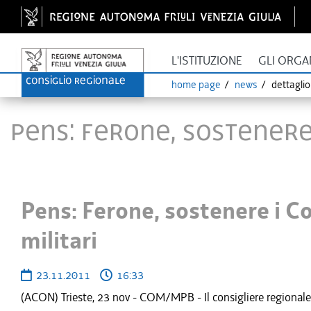
L'ISTITUZIONE
GLI ORGA
home page
news
dettagli
Pens: Ferone, sostenere
Pens: Ferone, sostenere i C
militari
23.11.2011
16:33
(ACON) Trieste, 23 nov - COM/MPB - Il consigliere regionale d