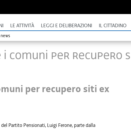
NI
LE ATTIVITÀ
LEGGI E DELIBERAZIONI
IL CITTADINO
o news
 i Comuni per recupero si
omuni per recupero siti ex
el Partito Pensionati, Luigi Ferone, parte dalla