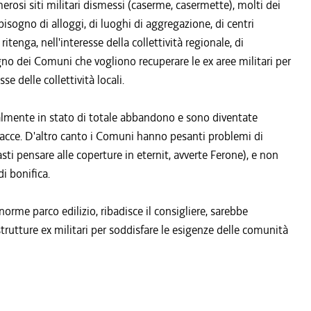
rosi siti militari dismessi (caserme, casermette), molti dei
bisogno di alloggi, di luoghi di aggregazione, di centri
itenga, nell'interesse della collettività regionale, di
o dei Comuni che vogliono recuperare le ex aree militari per
sse delle collettività locali.
eralmente in stato di totale abbandono e sono diventate
rbacce. D'altro canto i Comuni hanno pesanti problemi di
sti pensare alle coperture in eternit, avverte Ferone), e non
i bonifica.
norme parco edilizio, ribadisce il consigliere, sarebbe
trutture ex militari per soddisfare le esigenze delle comunità