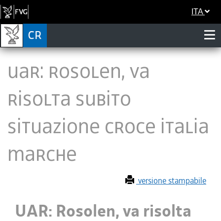
ITA
UAR: Rosolen, va
risolta subito
situazione Croce Italia
Marche
versione stampabile
UAR: Rosolen, va risolta