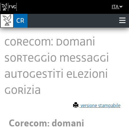
ITA
Corecom: domani
sorteggio messaggi
autogestiti elezioni
Gorizia
versione stampabile
Corecom: domani