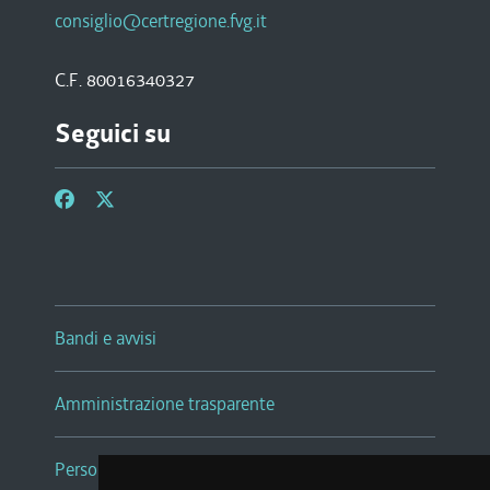
consiglio@certregione.fvg.it
C.F. 80016340327
Seguici su
Bandi e avvisi
Amministrazione trasparente
Persone e Uffici