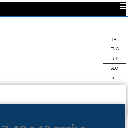
ITA
ITA
ENG
FUR
SLO
DE