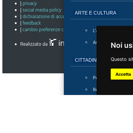
|
privacy
|
social media policy
ARTE E CULTURA
|
dichiarazione di accessibilità
|
feedback
|
cambio preferenze cookie
L'arte e la cultura
Archivio fotografico
Realizzato da
Noi us
Questo sit
CITTADINANZA ATTIVA
Accetta
Petizione
Referendum
Iniziativa di legge po
RISORSE