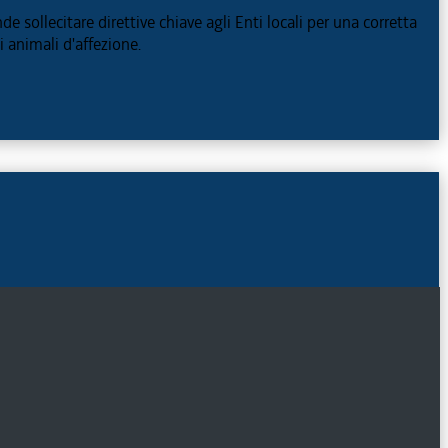
sollecitare direttive chiave agli Enti locali per una corretta
i animali d'affezione.