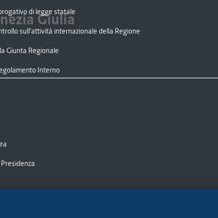
rogativo di legge statale
enezia Giulia
trollo sull'attività internazionale della Regione
lla Giunta Regionale
Regolamento Interno
lea
di Presidenza