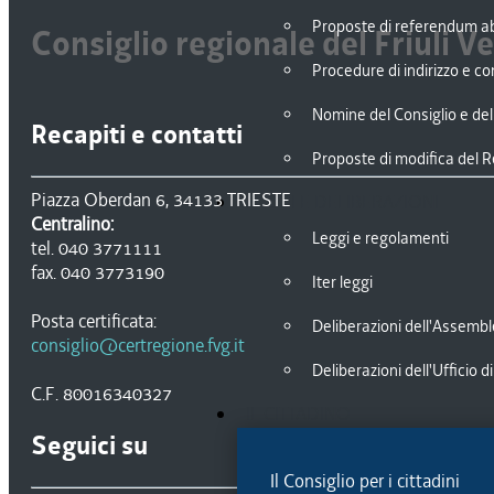
Proposte di referendum ab
Consiglio regionale del Friuli V
Procedure di indirizzo e con
Nomine del Consiglio e de
Recapiti e contatti
Proposte di modifica del 
Piazza Oberdan 6, 34133 TRIESTE
LEGGI E DELIBERAZIONI
Centralino:
Leggi e regolamenti
tel. 040 3771111
fax. 040 3773190
Iter leggi
Posta certificata:
Deliberazioni dell'Assemb
consiglio@certregione.fvg.it
Deliberazioni dell'Ufficio 
C.F. 80016340327
IL CITTADINO
Seguici su
Il Consiglio per i cittadini