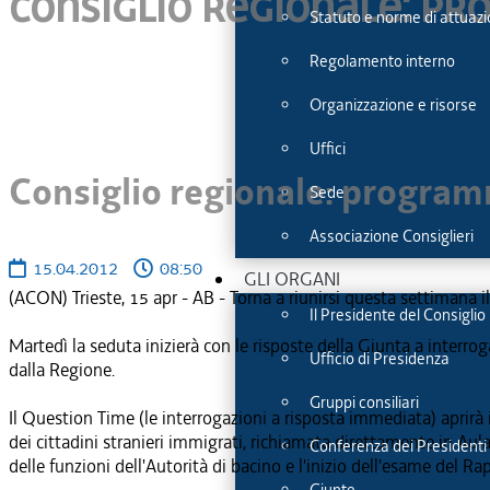
Consiglio regionale: pr
Statuto e norme di attuaz
Regolamento interno
Organizzazione e risorse
Uffici
Consiglio regionale: programm
Sede
Associazione Consiglieri
15.04.2012
08:50
GLI ORGANI
(ACON) Trieste, 15 apr - AB - Torna a riunirsi questa settimana 
Il Presidente del Consigli
Martedì la seduta inizierà con le risposte della Giunta a interrog
Ufficio di Presidenza
dalla Regione.
Gruppi consiliari
Il Question Time (le interrogazioni a risposta immediata) aprirà i
dei cittadini stranieri immigrati, richiamata direttamente in Au
Conferenza dei Presidenti 
delle funzioni dell'Autorità di bacino e l'inizio dell'esame del R