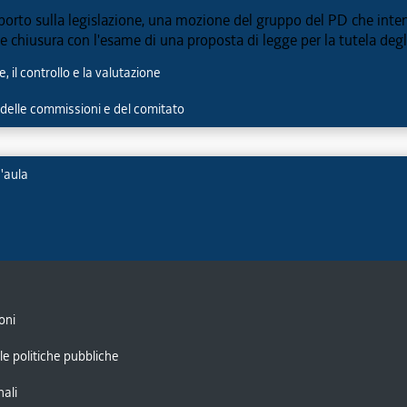
rto sulla legislazione, una mozione del gruppo del PD che intende 
 e chiusura con l'esame di una proposta di legge per la tutela degl
, il controllo e la valutazione
delle commissioni e del comitato
'aula
oni
le politiche pubbliche
nali