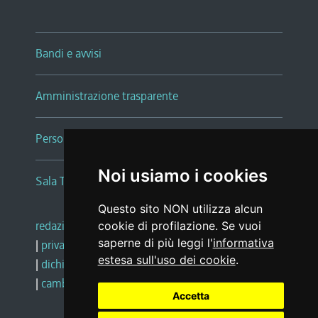
Bandi e avvisi
Amministrazione trasparente
Persone e Uffici
Noi usiamo i cookies
Sala Tiziano Tessitori
Questo sito NON utilizza alcun
redazione web
|
note legali
|
glossario
cookie di profilazione. Se vuoi
saperne di più leggi l'
informativa
|
privacy
|
social media policy
estesa sull'uso dei cookie
.
|
dichiarazione di accessibilità
|
feedback
|
cambio preferenze cookie
Accetta