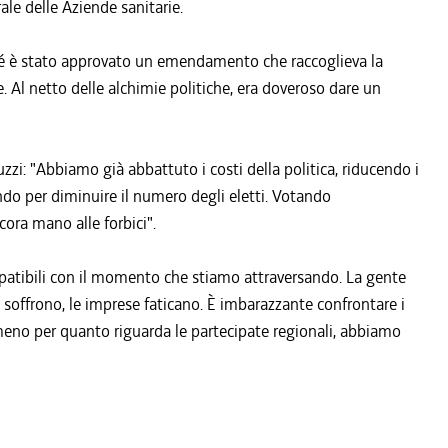
le delle Aziende sanitarie.
ché è stato approvato un emendamento che raccoglieva la
. Al netto delle alchimie politiche, era doveroso dare un
zi: "Abbiamo già abbattuto i costi della politica, riducendo i
do per diminuire il numero degli eletti. Votando
ra mano alle forbici".
mpatibili con il momento che stiamo attraversando. La gente
ri soffrono, le imprese faticano. È imbarazzante confrontare i
eno per quanto riguarda le partecipate regionali, abbiamo