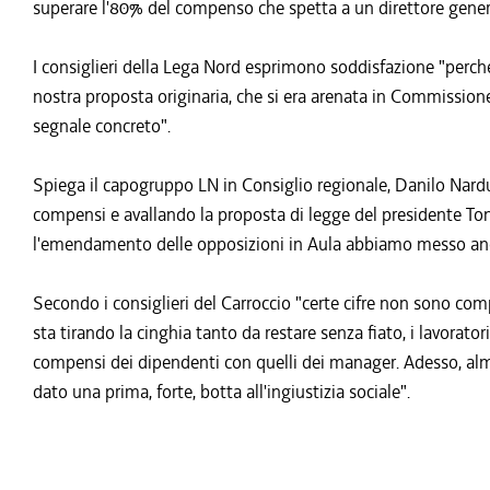
superare l'80% del compenso che spetta a un direttore genera
I consiglieri della Lega Nord esprimono soddisfazione "per
nostra proposta originaria, che si era arenata in Commissione
segnale concreto".
Spiega il capogruppo LN in Consiglio regionale, Danilo Narduz
compensi e avallando la proposta di legge del presidente Ton
l'emendamento delle opposizioni in Aula abbiamo messo anco
Secondo i consiglieri del Carroccio "certe cifre non sono co
sta tirando la cinghia tanto da restare senza fiato, i lavorato
compensi dei dipendenti con quelli dei manager. Adesso, alm
dato una prima, forte, botta all'ingiustizia sociale".