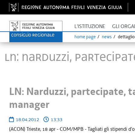
L'ISTITUZIONE
GLI ORGA
home page
news
dettagli
LN: Narduzzi, partecipat
LN: Narduzzi, partecipate, ta
manager
18.04.2012
13:33
(ACON) Trieste, 18 apr - COM/MPB - Tagliati gli stipendi d'o