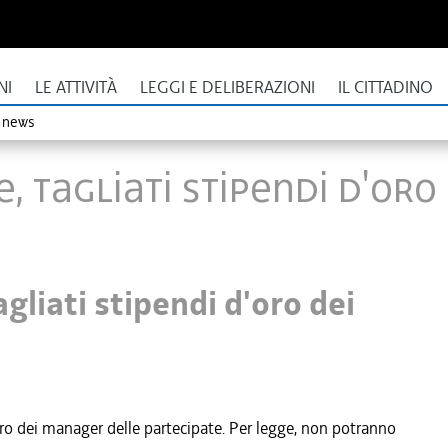
NI
LE ATTIVITÀ
LEGGI E DELIBERAZIONI
IL CITTADINO
o news
e, tagliati stipendi d'or
gliati stipendi d'oro dei
ro dei manager delle partecipate. Per legge, non potranno