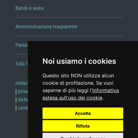
Bandi e avvisi
Amministrazione trasparente
Persone e Uffici
Noi usiamo i cookies
Sala Tiziano Tessitori
Questo sito NON utilizza alcun
redazione web
|
note legali
|
glossario
cookie di profilazione. Se vuoi
saperne di più leggi l'
informativa
|
privacy
|
social media policy
estesa sull'uso dei cookie
.
|
dichiarazione di accessibilità
|
feedback
|
cambio preferenze cookie
Accetta
Rifiuta
Realizzato da