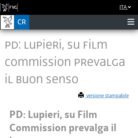
ITA
PD: Lupieri, su Film
Commission prevalga
il buon senso
versione stampabile
PD: Lupieri, su Film
Commission prevalga il