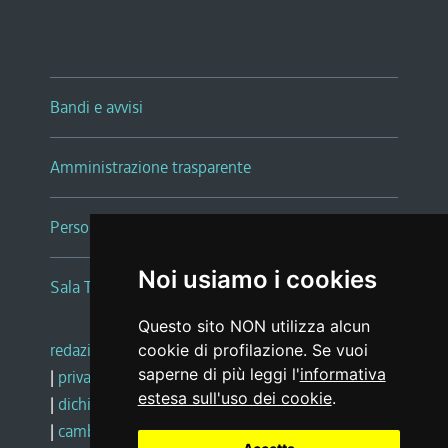
Bandi e avvisi
Amministrazione trasparente
Persone e Uffici
Noi usiamo i cookies
Sala Tiziano Tessitori
Questo sito NON utilizza alcun
redazione web
|
note legali
|
glossario
cookie di profilazione. Se vuoi
saperne di più leggi l'
informativa
|
privacy
|
social media policy
estesa sull'uso dei cookie
.
|
dichiarazione di accessibilità
|
feedback
|
cambio preferenze cookie