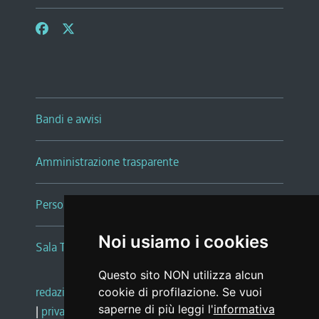
Bandi e avvisi
Amministrazione trasparente
Persone e Uffici
Noi usiamo i cookies
Sala Tiziano Tessitori
Questo sito NON utilizza alcun
redazione web
|
note legali
|
glossario
cookie di profilazione. Se vuoi
saperne di più leggi l'
informativa
|
privacy
|
social media policy