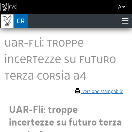
ITA
UAR-Fli: troppe
incertezze su futuro
terza corsia A4
versione stampabile
UAR-Fli: troppe
incertezze su futuro terza