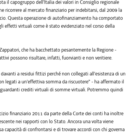
ta il capogruppo dell'Italia dei valori in Consiglio regionale
he ricorrere al mercato finanziario per indebitarsi, dal 2009 la
lancio. Questa operazione di autofinanziamento ha comportato
gli effetti virtuali come è stato evidenziato nel corso della
 Zappatori, che ha bacchettato pesantemente la Regione -
ttivi possono risultare, infatti, fuorvianti e non veritiere.
davanti a residui fittizi perché non collegati all'esistenza di un
non legati a un'effettiva somma da riscuotere" - ha affermato il
iguardanti crediti virtuali di somme virtuali. Potremmo quindi
rcizio finanziario 2011 da parte della Corte dei conti ha inoltre
rescente nei rapporti con lo Stato. Ancora una volta viene
a capacità di confrontarsi e di trovare accordi con chi governa