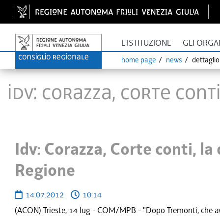
L'ISTITUZIONE
GLI ORGA
home page
news
dettagli
Idv: Corazza, Corte cont
Idv: Corazza, Corte conti, la 
Regione
14.07.2012
10:14
(ACON) Trieste, 14 lug - COM/MPB - "Dopo Tremonti, che ave