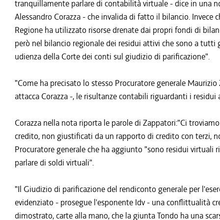
tranquillamente parlare di contabilità virtuale - dice in una no
Alessandro Corazza - che invalida di fatto il bilancio. Invece c
Regione ha utilizzato risorse drenate dai propri fondi di bi
però nel bilancio regionale dei residui attivi che sono a tutti 
udienza della Corte dei conti sul giudizio di parificazione".
"Come ha precisato lo stesso Procuratore generale Maurizio
attacca Corazza -, le risultanze contabili riguardanti i residui a
Corazza nella nota riporta le parole di Zappatori:"Ci troviamo 
credito, non giustificati da un rapporto di credito con terzi, 
Procuratore generale che ha aggiunto "sono residui virtuali r
parlare di soldi virtuali".
"Il Giudizio di parificazione del rendiconto generale per l'ese
evidenziato - prosegue l'esponente Idv - una conflittualità c
dimostrato, carte alla mano, che la giunta Tondo ha una scars