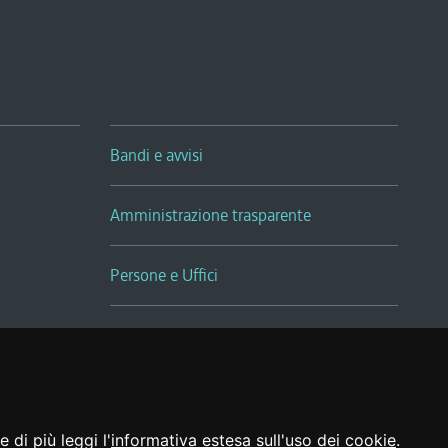
Bandi e avvisi
Amministrazione trasparente
Persone e Uffici
Sala Tiziano Tessitori
Realizzato da
 di più leggi l'
informativa estesa sull'uso dei cookie
.