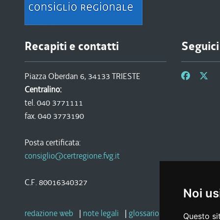
Recapiti e contatti
Seguici
Piazza Oberdan 6, 34133 TRIESTE
Centralino:
tel. 040 3771111
fax. 040 3773190
Posta certificata:
consiglio@certregione.fvg.it
C.F. 80016340327
Noi us
redazione web
|
note legali
|
glossario
|
privacy
|
socia
Questo sit