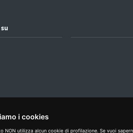
 su
iamo i cookies
l media policy
|
dichiarazione di accessibilità
|
feedback
o NON utilizza alcun cookie di profilazione. Se vuoi saperne