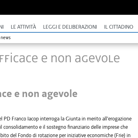
NI
LE ATTIVITÀ
LEGGI E DELIBERAZIONI
IL CITTADINO
o news
efficace e non agevole
cace e non agevole
el PD Franco Iacop interroga la Giunta in merito all'erogazione
 il consolidamento e il sostegno finanziario delle imprese che
mbito del Fondo di rotazione per iniziative economiche (Frie) in