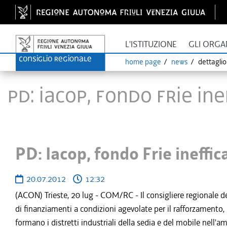
L'ISTITUZIONE
GLI ORGA
home page
news
dettagli
PD: Iacop, fondo Frie in
PD: Iacop, fondo Frie ineffi
20.07.2012
12:32
(ACON) Trieste, 20 lug - COM/RC - Il consigliere regionale d
di finanziamenti a condizioni agevolate per il rafforzamento,
formano i distretti industriali della sedia e del mobile nell'a