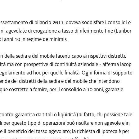
l'assestamento di bilancio 2011, doveva soddisfare i consolidi e
ioni agevolate di erogazione a tasso di riferimento Frie (Euribor
di anni 10 in regime de minimis.
 della sedia e del mobile facenti capo ai rispettivi distretti,
dità ma con prospettive di continuità aziendale - afferma Iacop
n regolamento ad hoc per quelle finalità. Ogni forma di supporto
ziende dei distretti della sedia e del mobile che intendono
e costrette a fornire, per il consolido a 10 anni, garanzie
contro-garantita da titoli o liquidità (di fatto, chi possiede tale
i per questo tipo di operazioni può risultare non agevole e in
l beneficio del tasso agevolato; la richiesta di ipoteca è per