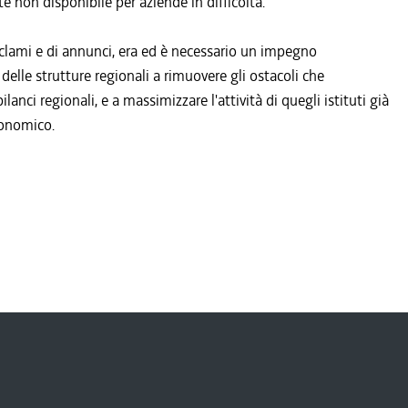
e non disponibile per aziende in difficoltà.
proclami e di annunci, era ed è necessario un impegno
delle strutture regionali a rimuovere gli ostacoli che
anci regionali, e a massimizzare l'attività di quegli istituti già
conomico.