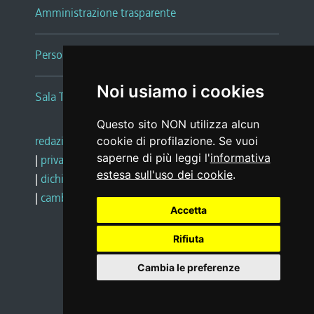
Amministrazione trasparente
Persone e Uffici
Noi usiamo i cookies
Sala Tiziano Tessitori
Questo sito NON utilizza alcun
redazione web
|
note legali
|
glossario
cookie di profilazione. Se vuoi
saperne di più leggi l'
informativa
|
privacy
|
social media policy
estesa sull'uso dei cookie
.
|
dichiarazione di accessibilità
|
feedback
|
cambio preferenze cookie
Accetta
Rifiuta
Realizzato da
Cambia le preferenze