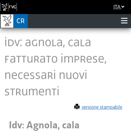
ITA
Idv: Agnola, cala
fatturato imprese,
necessari nuovi
strumenti
versione stampabile
Idv: Agnola, cala