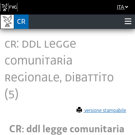
ITA
CR: ddl legge
comunitaria
regionale, dibattito
(5)
versione stampabile
CR: ddl legge comunitaria