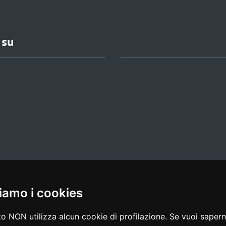
 su
iamo i cookies
l media policy
|
dichiarazione di accessibilità
|
feedback
o NON utilizza alcun cookie di profilazione. Se vuoi saperne