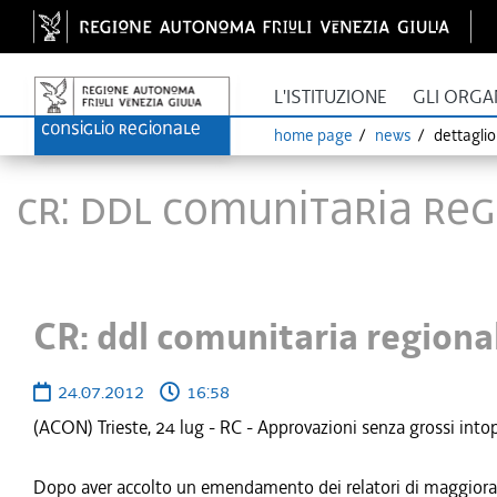
L'ISTITUZIONE
GLI ORGA
home page
news
dettagli
CR: ddl comunitaria reg
CR: ddl comunitaria regiona
24.07.2012
16:58
(ACON) Trieste, 24 lug - RC - Approvazioni senza grossi intop
Dopo aver accolto un emendamento dei relatori di maggioranza 