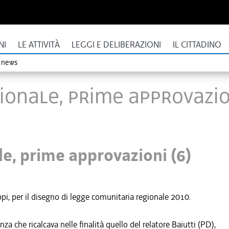
NI
LE ATTIVITÀ
LEGGI E DELIBERAZIONI
IL CITTADINO
o news
ionale, prime approvazio
le, prime approvazioni (6)
pi, per il disegno di legge comunitaria regionale 2010.
che ricalcava nelle finalità quello del relatore Baiutti (PD),