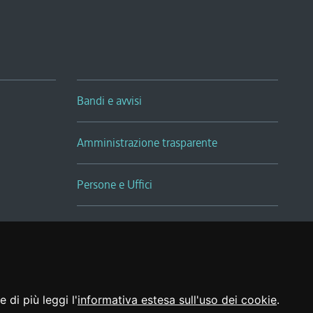
Bandi e avvisi
Amministrazione trasparente
Persone e Uffici
Sala Tiziano Tessitori
Realizzato da
 di più leggi l'
informativa estesa sull'uso dei cookie
.