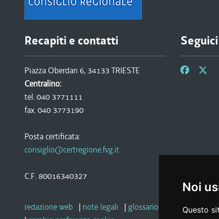
Recapiti e contatti
Seguici
Piazza Oberdan 6, 34133 TRIESTE
Centralino:
tel. 040 3771111
fax. 040 3773190
Posta certificata:
consiglio@certregione.fvg.it
C.F. 80016340327
Noi us
redazione web
|
note legali
|
glossario
|
privacy
|
socia
Questo sit