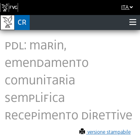
ITA
Pdl: Marin,
emendamento
comunitaria
semplifica
recepimento direttive
versione stampabile