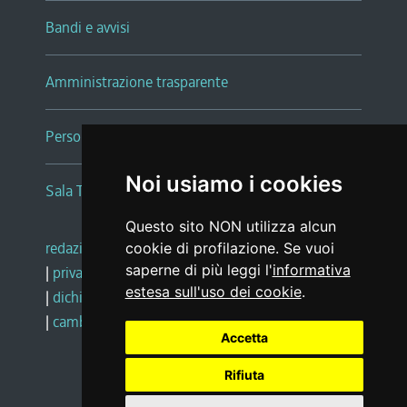
Bandi e avvisi
Amministrazione trasparente
Persone e Uffici
Noi usiamo i cookies
Sala Tiziano Tessitori
Questo sito NON utilizza alcun
redazione web
|
note legali
|
glossario
cookie di profilazione. Se vuoi
saperne di più leggi l'
informativa
|
privacy
|
social media policy
estesa sull'uso dei cookie
.
|
dichiarazione di accessibilità
|
feedback
|
cambio preferenze cookie
Accetta
Rifiuta
Realizzato da