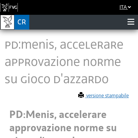
ITA
PD:Menis, accelerare
approvazione norme
su gioco d'azzardo
versione stampabile
PD:Menis, accelerare
approvazione norme su