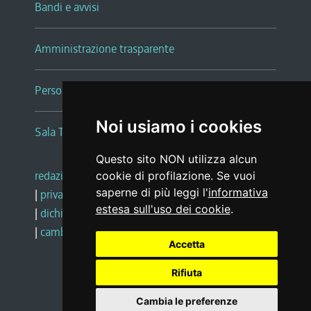
Bandi e avvisi
Amministrazione trasparente
Persone e Uffici
Noi usiamo i cookies
Sala Tiziano Tessitori
Questo sito NON utilizza alcun
redazione web
|
note legali
|
glossario
cookie di profilazione. Se vuoi
saperne di più leggi l'
informativa
|
privacy
|
social media policy
estesa sull'uso dei cookie
.
|
dichiarazione di accessibilità
|
feedback
|
cambio preferenze cookie
Accetta
Rifiuta
Realizzato da
Cambia le preferenze