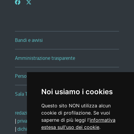
Bandi e avvisi
Amministrazione trasparente
Persone e Uffici
Noi usiamo i cookies
Sala Tiziano Tessitori
Questo sito NON utilizza alcun
redazione web
|
note legali
|
glossario
cookie di profilazione. Se vuoi
saperne di più leggi l'
informativa
|
privacy
|
social media policy
estesa sull'uso dei cookie
.
|
dichiarazione di accessibilità
|
feedback