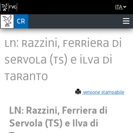
ITA
LN: Razzini, Ferriera di
Servola (TS) e Ilva di
Taranto
versione stampabile
LN: Razzini, Ferriera di
Servola (TS) e Ilva di