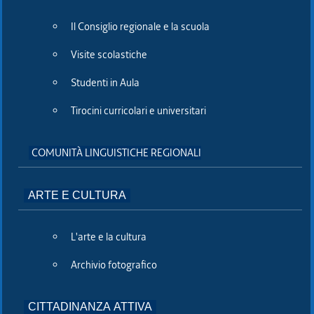
confini, ma non cancelliamo le Province.
Il Consiglio regionale e la scuola
(segue)
Visite scolastiche
(foto; immagini tv)
Studenti in Aula
Tirocini curricolari e universitari
COMUNITÀ LINGUISTICHE REGIONALI
ARTE E CULTURA
L'arte e la cultura
Archivio fotografico
Consiglio
CITTADINANZA ATTIVA