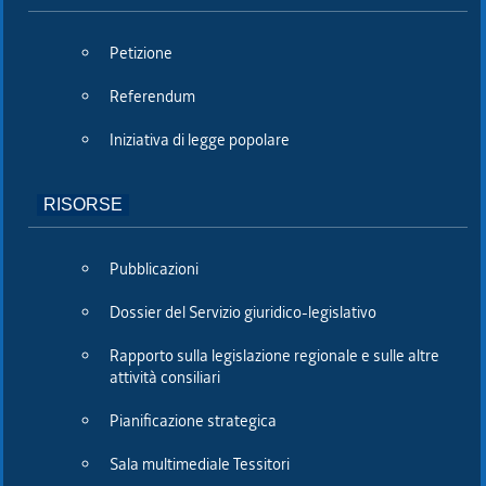
regionale
Petizione
del Friuli
Referendum
Venezia Giulia
Iniziativa di legge popolare
Recapiti e contatti
RISORSE
Piazza Oberdan 6, 34133 TRIESTE
Pubblicazioni
Centralino:
Dossier del Servizio giuridico-legislativo
tel. 040 3771111
fax. 040 3773190
Rapporto sulla legislazione regionale e sulle altre
attività consiliari
Posta certificata:
consiglio@certregione.fvg.it
Pianificazione strategica
C.F. 80016340327
Sala multimediale Tessitori