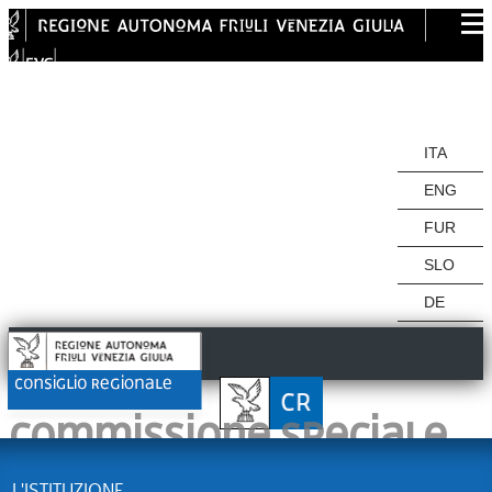
ITA
ITA
ENG
FUR
SLO
DE
Commissione speciale
L'ISTITUZIONE