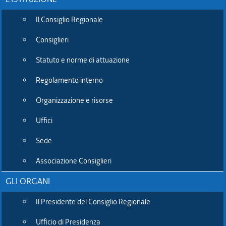
riordino Province:
Il Consiglio Regionale
prime audizioni (1)
Consiglieri
Statuto e norme di attuazione
versione stampabile
Regolamento interno
Organizzazione e risorse
Commissione speciale
Uffici
riordino Province: prime
Sede
audizioni (1)
Associazione Consiglieri
GLI ORGANI
21.08.2012
16:36
Il Presidente del Consiglio Regionale
(ACON) Trieste, 21 ago - RC - Dopo aver ribadito che certe
decisioni le può prendere solo il Consiglio regionale e che non
Ufficio di Presidenza