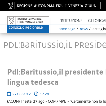
L'ISTITUZIONE
GLI ORGA
home page
news
dettagli
Pdl:Baritussio,il presi
Pdl:Baritussio,il presidente
lingua tedesca
27.08.2012
17:28
(ACON) Trieste, 27 ago - COM/MPB - "Certamente non lo ha f