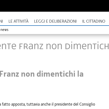
NI
LE ATTIVITÀ
LEGGI E DELIBERAZIONI
IL CITTADINO
o news
dente Franz non dimentich
 Franz non dimentichi la
atto apposta, tuttavia anche il presidente del Consiglio