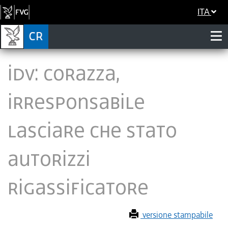
ITA
Idv: Corazza,
irresponsabile
lasciare che Stato
autorizzi
Rigassificatore
versione stampabile