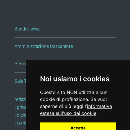
Bandi e avvisi
Amministrazione trasparente
Persone e Uffici
Noi usiamo i cookies
Sala Tiziano Tessitori
Questo sito NON utilizza alcun
redazione web
|
note legali
|
glossario
cookie di profilazione. Se vuoi
saperne di più leggi l'
informativa
|
privacy
|
social media policy
estesa sull'uso dei cookie
.
|
dichiarazione di accessibilità
|
feedback
|
cambio preferenze cookie
Accetta