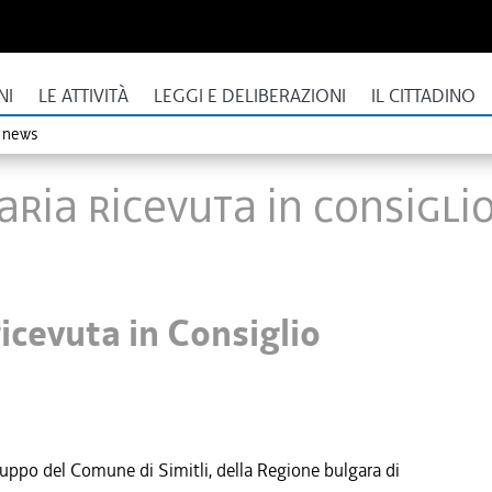
NI
LE ATTIVITÀ
LEGGI E DELIBERAZIONI
IL CITTADINO
o news
ria ricevuta in Consigli
icevuta in Consiglio
iluppo del Comune di Simitli, della Regione bulgara di