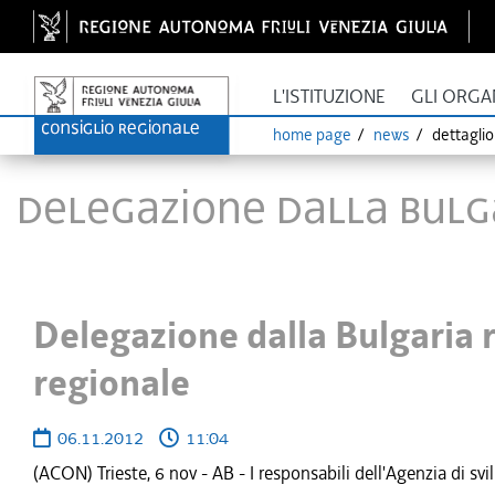
L'ISTITUZIONE
GLI ORGA
home page
news
dettagli
Delegazione dalla Bulga
Delegazione dalla Bulgaria r
regionale
06.11.2012
11:04
(ACON) Trieste, 6 nov - AB - I responsabili dell'Agenzia di sv