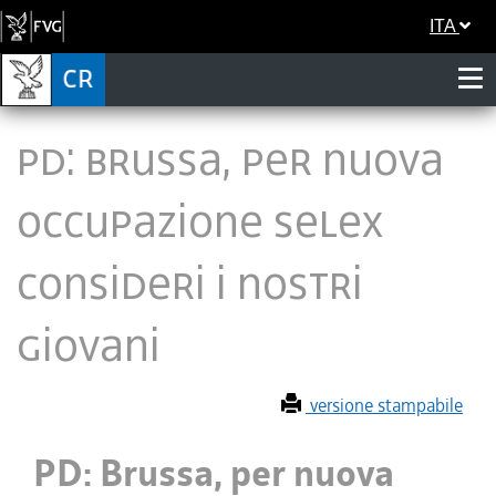
ITA
PD: Brussa, per nuova
occupazione Selex
consideri i nostri
giovani
versione stampabile
PD: Brussa, per nuova