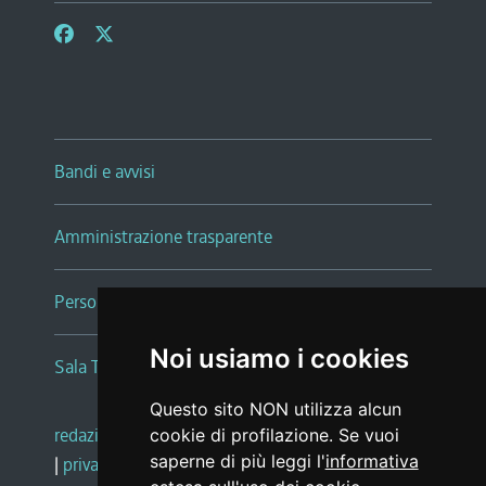
Bandi e avvisi
Amministrazione trasparente
Persone e Uffici
Noi usiamo i cookies
Sala Tiziano Tessitori
Questo sito NON utilizza alcun
redazione web
|
note legali
|
glossario
cookie di profilazione. Se vuoi
saperne di più leggi l'
informativa
|
privacy
|
social media policy