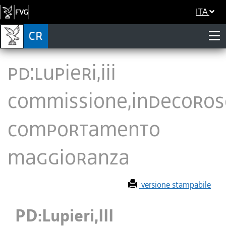
ITA
PD:Lupieri,III
Commissione,indecoros
comportamento
maggioranza
versione stampabile
PD:Lupieri,III