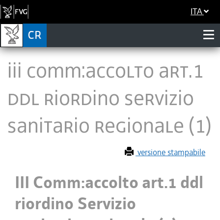
ITA
III Comm:accolto art.1
ddl riordino Servizio
sanitario regionale (1)
versione stampabile
III Comm:accolto art.1 ddl
riordino Servizio